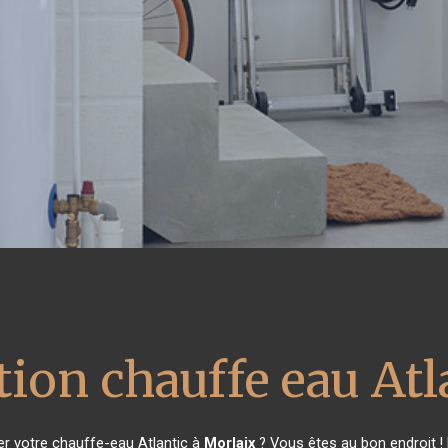
ion chauffe eau Atl
r votre chauffe-eau Atlantic à
Morlaix
? Vous êtes au bon endroit !