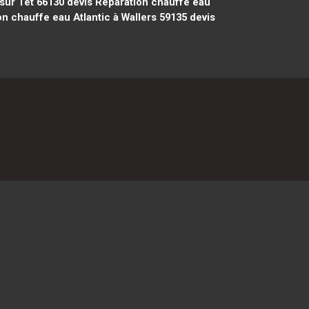
 sur Têt 66130
devis Réparation chauffe eau
n chauffe eau Atlantic à Wallers 59135
devis