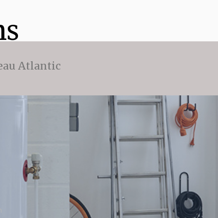
ns
eau Atlantic
m