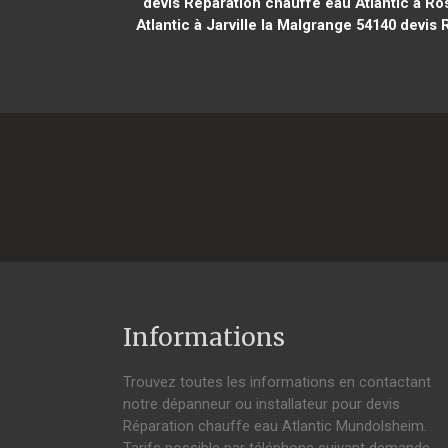
devis Réparation chauffe eau Atlantic à Ro
Atlantic à Jarville la Malgrange 54140
devis R
Informations
Trouvez toutes les informations en contactant
notre dépanneur ou installateur pour devis
Réparation chauffe eau Atlantic Mundolsheim.
Tarifs possible par téléphone suivant demande,