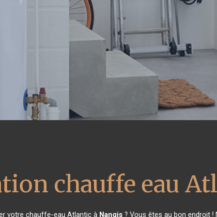
tion chauffe eau At
r votre chauffe-eau Atlantic à
Nangis
? Vous êtes au bon endroit !