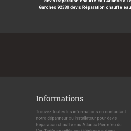
devis Réparation chauffe eau Atlantic à 
Garches 92380
devis Réparation chauffe eau 
Informations
Trouvez toutes les informations en contactant
notre dépanneur ou installateur pour devis
Réparation chauffe eau Atlantic Pierrefeu du
Var. Tarifs possible par téléphone suivant