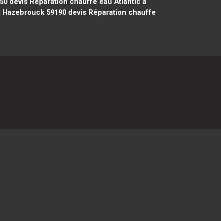
950
devis Réparation chauffe eau Atlantic à
 à Hazebrouck 59190
devis Réparation chauffe