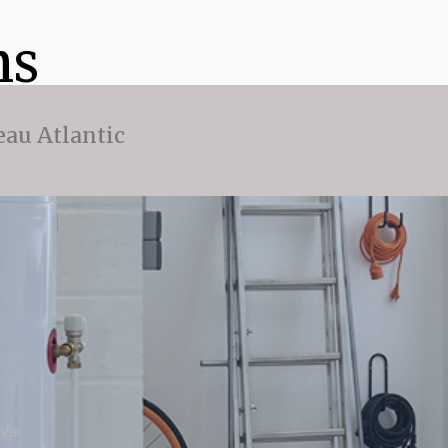
ns
eau Atlantic
 Var