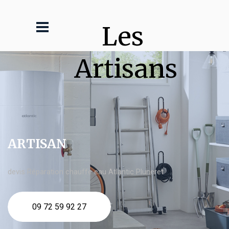
Les 
Artisans
ARTISAN
devis Réparation chauffe eau Atlantic Pluneret
09 72 59 92 27