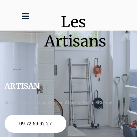
Les 
Artisans
ARTISAN
devis Réparation chauffe eau Atlantic Pont de Chéruy
09 72 59 92 27