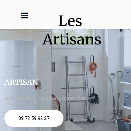
Les 
Artisans
ARTISAN
devis Réparation chauffe eau Atlantic Pontivy
09 72 59 92 27