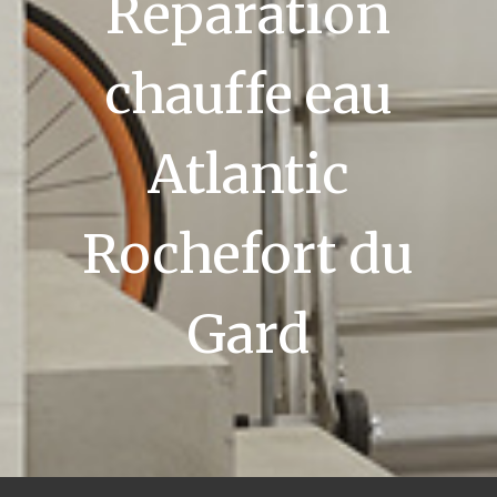
Réparation
chauffe eau
Atlantic
Rochefort du
Gard