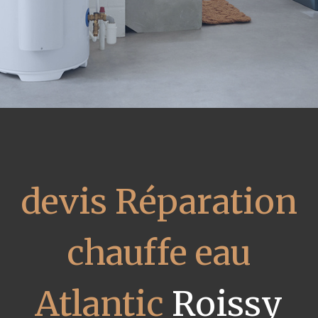
devis Réparation
chauffe eau
Atlantic
Roissy