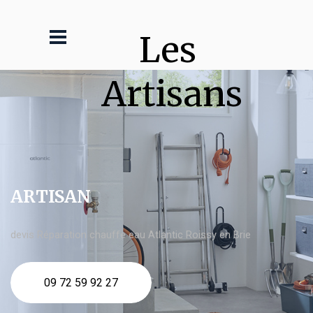
Les 
Artisans
ARTISAN
devis Réparation chauffe eau Atlantic Roissy en Brie
09 72 59 92 27