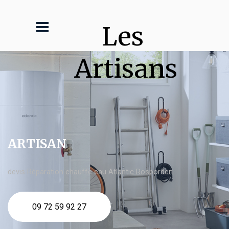
Les 
Artisans
ARTISAN
devis Réparation chauffe eau Atlantic Rosporden
09 72 59 92 27