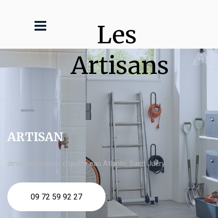
Les 
Artisans
ARTISAN
devis Réparation chauffe eau Atlantic Saint Juéry
09 72 59 92 27