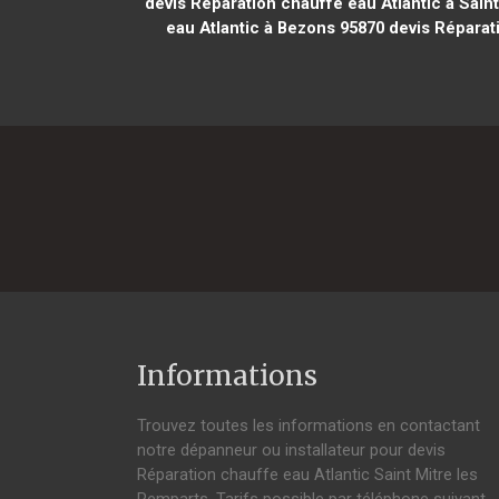
devis Réparation chauffe eau Atlantic à Sain
eau Atlantic à Bezons 95870
devis Réparati
Informations
Trouvez toutes les informations en contactant
notre dépanneur ou installateur pour devis
Réparation chauffe eau Atlantic Saint Mitre les
Remparts. Tarifs possible par téléphone suivant