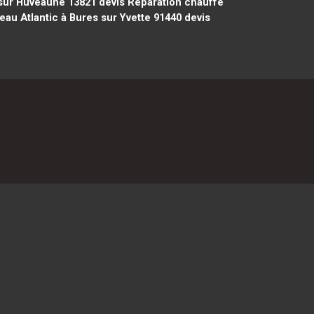
 sur Huveaune 13821
devis Réparation chauffe
au Atlantic à Bures sur Yvette 91440
devis