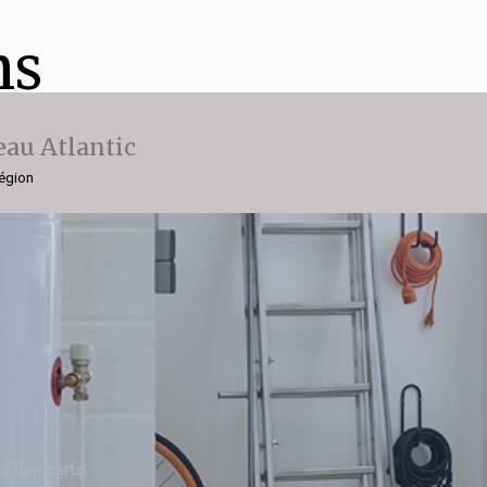
ns
eau Atlantic
région
les Remparts