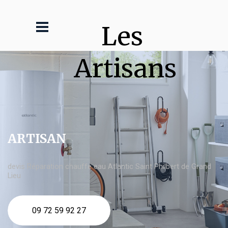
Les 
Artisans
ARTISAN
devis Réparation chauffe eau Atlantic Saint Philbert de Grand
Lieu
09 72 59 92 27