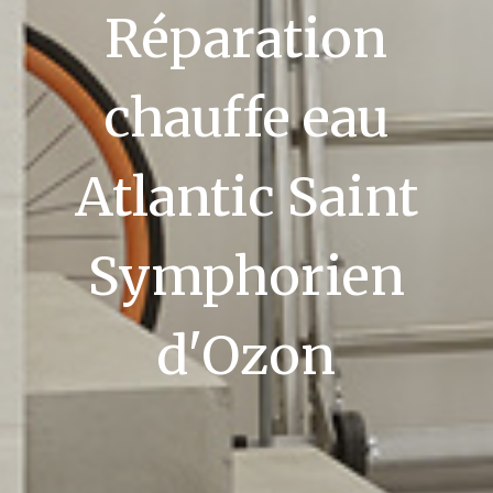
Réparation
chauffe eau
Atlantic Saint
Symphorien
d'Ozon