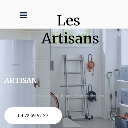
Les 
Artisans
ARTISAN
devis Réparation chauffe eau Atlantic Sarreguemines
09 72 59 92 27