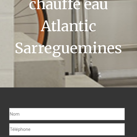
chauffe eau
Atlantic
Sarreguemines