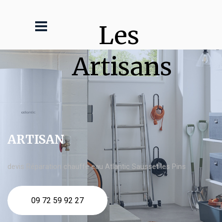
Les 
Artisans
ARTISAN
devis Réparation chauffe eau Atlantic Sausset les Pins
09 72 59 92 27