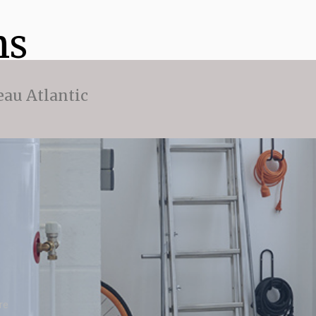
ns
eau Atlantic
re