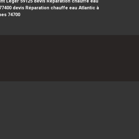
int Léger 59125
devis Réparation chauffe eau
 77400
devis Réparation chauffe eau Atlantic à
hes 74700