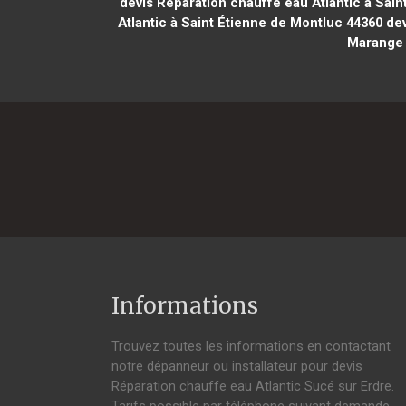
devis Réparation chauffe eau Atlantic à Sain
Atlantic à Saint Étienne de Montluc 44360
dev
Marange 
Informations
Trouvez toutes les informations en contactant
notre dépanneur ou installateur pour devis
Réparation chauffe eau Atlantic Sucé sur Erdre.
Tarifs possible par téléphone suivant demande,