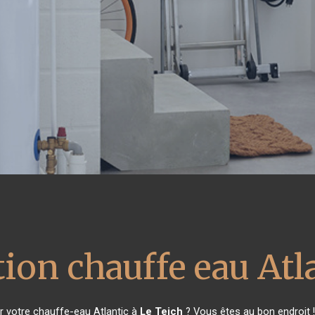
ion chauffe eau Atl
 votre chauffe-eau Atlantic à
Le Teich
? Vous êtes au bon endroit 