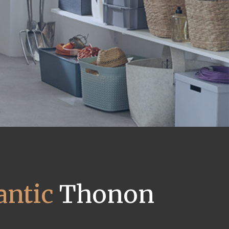
antic
Thonon