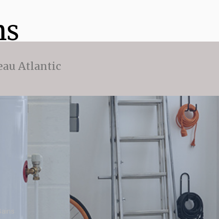
ns
eau Atlantic
Bains