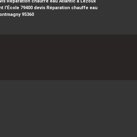
is Réparation chauffe eau Atlantic à Lezoux
t l'École 79400
devis Réparation chauffe eau
Montmagny 95360