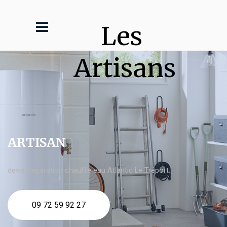
Les 
Artisans
ARTISAN
devis Réparation chauffe eau Atlantic Le Tréport
09 72 59 92 27