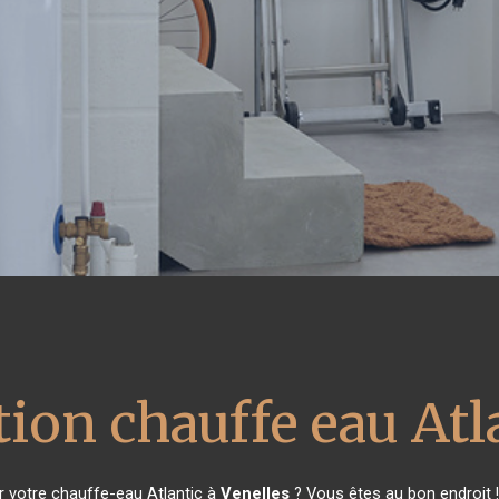
ion chauffe eau Atl
 votre chauffe-eau Atlantic à
Venelles
? Vous êtes au bon endroit 