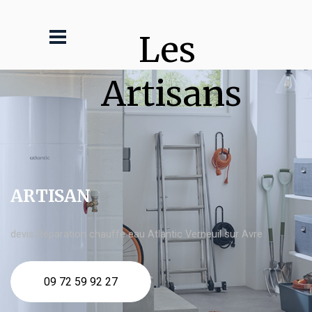
Les 
Artisans
ARTISAN
devis Réparation chauffe eau Atlantic Verneuil sur Avre
09 72 59 92 27