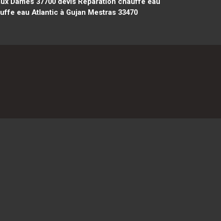
 aux Dames 37700
devis Réparation chauffe eau
uffe eau Atlantic à Gujan Mestras 33470