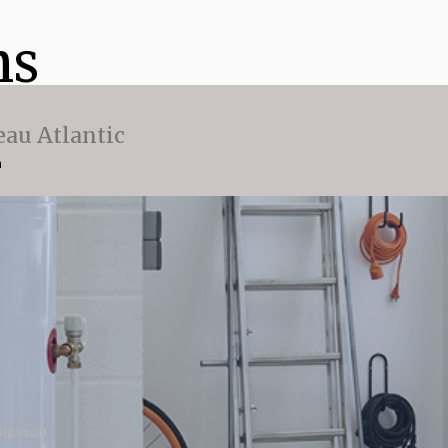
ns
eau Atlantic
n
 Buisson