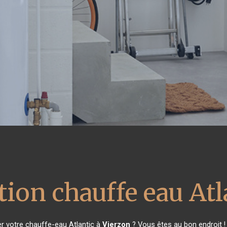
tion chauffe eau Atl
r votre chauffe-eau Atlantic à
Vierzon
? Vous êtes au bon endroit !