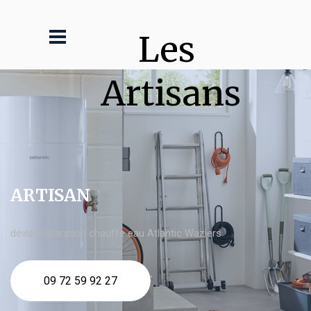
Les 
Artisans
ARTISAN
devis Réparation chauffe eau Atlantic Waziers
09 72 59 92 27